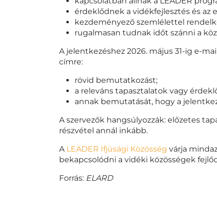
kapcsolatban állnak a LEADER progr
érdeklődnek a vidékfejlesztés és az
kezdeményező szemlélettel rendelkez
rugalmasan tudnak időt szánni a köz
A jelentkezéshez 2026. május 31-ig e-mai
címre:
rövid bemutatkozást;
a releváns tapasztalatok vagy érdekl
annak bemutatását, hogy a jelentke
A szervezők hangsúlyozzák: előzetes tapas
részvétel annál inkább.
A
LEADER Ifjúsági Közösség
várja mindaz
bekapcsolódni a vidéki közösségek fej
Forrás:
ELARD