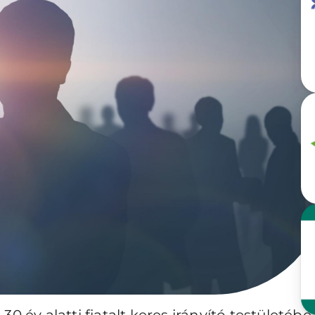
0 év alatti fiatalt keres irányító testületébe,