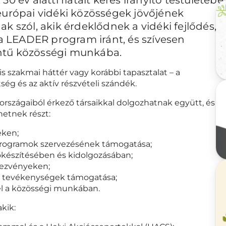
európai vidéki közösségek jövőjének
k szól, akik érdeklődnek a vidéki fejlődés, a
 LEADER program iránt, és szívesen
ntű közösségi munkába.
 szakmai háttér vagy korábbi tapasztalat – a
ség és az aktív részvételi szándék.
 országaiból érkező társaikkal dolgozhatnak együtt, és
hetnek részt:
eken;
rogramok szervezésének támogatása;
készítésében és kidolgozásában;
dezvényeken;
ti tevékenységek támogatása;
tel a közösségi munkában.
kik: