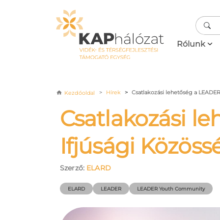
Ugrás a tartalomra
Fő navigá
Rólunk
Morzsa
Hírek
Csatlakozási lehetőség a LEADER
Kezdőoldal
Csatlakozási l
Ifjúsági Közös
Szerző:
ELARD
ELARD
LEADER
LEADER Youth Community