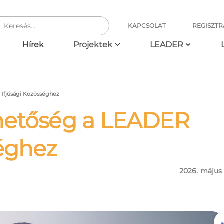
KAPCSOLAT
REGISZTR
ció
Hírek
Projektek
LEADER
 Ifjúsági Közösséghez
ehetőség a LEADER
séghez
2026. május 