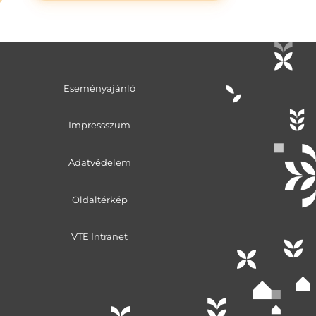
Eseményajánló
Impressszum
Adatvédelem
Oldaltérkép
VTE Intranet