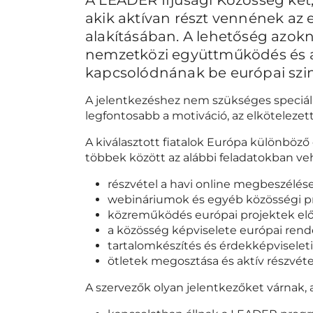
akik aktívan részt vennének az 
alakításában. A lehetőség azokna
nemzetközi együttműködés és a
kapcsolódnának be európai szi
A jelentkezéshez nem szükséges speciális
legfontosabb a motiváció, az elkötelezett
A kiválasztott fiatalok Európa különböző
többek között az alábbi feladatokban ve
részvétel a havi online megbeszélés
webináriumok és egyéb közösségi p
közreműködés európai projektek elő
a közösség képviselete európai ren
tartalomkészítés és érdekképvisele
ötletek megosztása és aktív részvé
A szervezők olyan jelentkezőket várnak, a