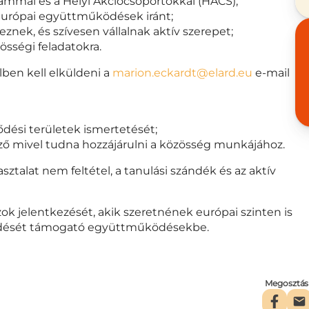
ammal és a Helyi Akciócsoportokkal (HACS);
 európai együttműködések iránt;
nek, és szívesen vállalnak aktív szerepet;
össégi feladatokra.
lben kell elküldeni a
marion.eckardt@elard.eu
e-mail
ődési területek ismertetését;
ző mivel tudna hozzájárulni a közösség munkájához.
ztalat nem feltétel, a tanulási szándék és az aktív
ok jelentkezését, akik szeretnének európai szinten is
lődését támogató együttműködésekbe.
Megosztás