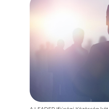
A LEADER Ifjúsági Közösség két, 3