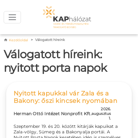
Ugrás a tartalomra
Morzsa
Válogatott híreink
Kezdőoldal
Válogatott híreink:
nyitott porta napok
Nyitott kapukkal vár Zala és a
Bakony: őszi kincsek nyomában
2026.
Herman Ottó Intézet Nonprofit Kft.
augusztus
1.
Szeptember 19. és 20. között kitárják kapuikat a
Zala-völgy, Sümeg és a Bakonyalja portái. A
Nyitott Porta Napok keretében idén is személyes