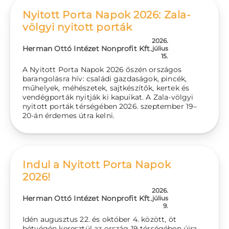
Nyitott Porta Napok 2026: Zala-
völgyi nyitott porták
2026.
Herman Ottó Intézet Nonprofit Kft.
július
15.
A Nyitott Porta Napok 2026 őszén országos
barangolásra hív: családi gazdaságok, pincék,
műhelyek, méhészetek, sajtkészítők, kertek és
vendégporták nyitják ki kapuikat. A Zala-völgyi
nyitott porták térségében 2026. szeptember 19–
20-án érdemes útra kelni.
Indul a Nyitott Porta Napok
2026!
2026.
Herman Ottó Intézet Nonprofit Kft.
július
9.
Idén augusztus 22. és október 4. között, öt
hétvégén keresztül az ország 19 térségében újra