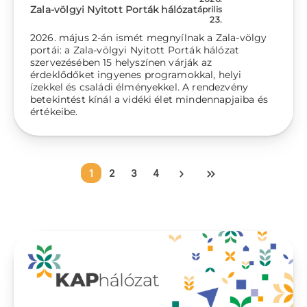
Zala-völgyi Nyitott Porták hálózat
április
23.
2026. május 2-án ismét megnyílnak a Zala-völgy
portái: a Zala-völgyi Nyitott Porták hálózat
szervezésében 15 helyszínen várják az
érdeklődőket ingyenes programokkal, helyi
ízekkel és családi élményekkel. A rendezvény
betekintést kínál a vidéki élet mindennapjaiba és
értékeibe.
Oldalszámozás
Jelenlegi oldal
Oldal
Oldal
Oldal
Következő oldal
Utolsó oldal
1
2
3
4