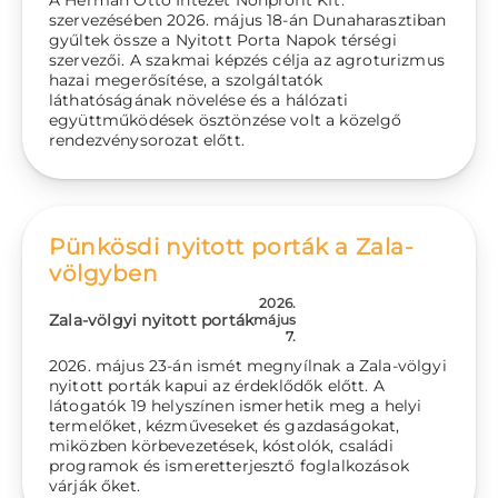
A Herman Ottó Intézet Nonprofit Kft.
szervezésében 2026. május 18-án Dunaharasztiban
gyűltek össze a Nyitott Porta Napok térségi
szervezői. A szakmai képzés célja az agroturizmus
hazai megerősítése, a szolgáltatók
láthatóságának növelése és a hálózati
együttműködések ösztönzése volt a közelgő
rendezvénysorozat előtt.
Pünkösdi nyitott porták a Zala-
völgyben
2026.
Zala-völgyi nyitott porták
május
7.
2026. május 23-án ismét megnyílnak a Zala-völgyi
nyitott porták kapui az érdeklődők előtt. A
látogatók 19 helyszínen ismerhetik meg a helyi
termelőket, kézműveseket és gazdaságokat,
miközben körbevezetések, kóstolók, családi
programok és ismeretterjesztő foglalkozások
várják őket.