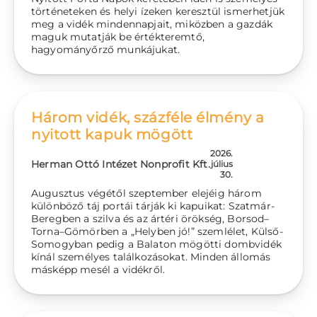
történeteken és helyi ízeken keresztül ismerhetjük
meg a vidék mindennapjait, miközben a gazdák
maguk mutatják be értékteremtő,
hagyományőrző munkájukat.
Három vidék, százféle élmény a
nyitott kapuk mögött
2026.
Herman Ottó Intézet Nonprofit Kft.
július
30.
Augusztus végétől szeptember elejéig három
különböző táj portái tárják ki kapuikat: Szatmár-
Beregben a szilva és az ártéri örökség, Borsod–
Torna–Gömörben a „Helyben jó!” szemlélet, Külső-
Somogyban pedig a Balaton mögötti dombvidék
kínál személyes találkozásokat. Minden állomás
másképp mesél a vidékről.